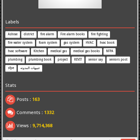
Labels
Ashrae
district
fire alarm
Fire alarm books
fire fighting
fire water system
foam system
gas system
HVAC
hvac book
hvac software
Kitchen
medical gas
medical gas books
NFPA
plumbing
plumbing book
project
REVIT
senior say
seniors post
تنبيهات المدونه
sfpe
Stats
Posts :
163
Comments :
1332
Views :
9,714,368