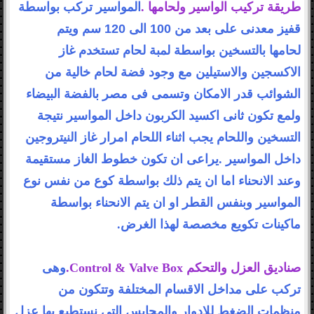
طريقة تركيب الواسير ولحامها
.
المواسير تركب بواسطة
قفيز معدنى على بعد من 100 الى 120 سم ويتم
لحامها
بالتسخين بواسطة لمبة لحام تستخدم غاز
الاكسجين والاستيلين مع وجود فضة لحام خالية
من
الشوائب قدر الامكان وتسمى فى مصر بالفضة البيضاء
ولمع تكون ثانى اكسيد الكربون
داخل المواسير نتيجة
التسخين واللحام يجب اثناء اللحام امرار غاز النيتروجين
داخل
المواسير
.
يراعى ان تكون خطوط الغاز مستقيمة
وعند الانحناء اما ان يتم ذلك
بواسطة كوع من نفس نوع
المواسير وبنفس القطر او ان يتم الانحناء بواسطة
ماكينات
تكويع مخصصة لهذا الغرض
.
صناديق العزل والتحكم
.Control & Valve Box
وهى
تركب على مداخل الاقسام المختلفة وتتكون من
منظمات الضغط للادوار
والمحابس التى نستطيع بها عزل