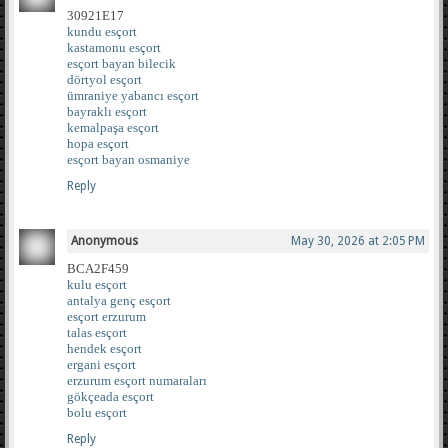
30921E17
kundu esçort
kastamonu esçort
esçort bayan bilecik
dörtyol esçort
ümraniye yabancı esçort
bayraklı esçort
kemalpaşa esçort
hopa esçort
esçort bayan osmaniye
Reply
Anonymous
May 30, 2026 at 2:05 PM
BCA2F459
kulu esçort
antalya genç esçort
esçort erzurum
talas esçort
hendek esçort
ergani esçort
erzurum esçort numaraları
gökçeada esçort
bolu esçort
Reply