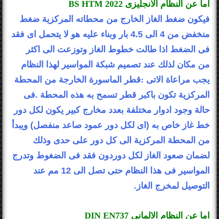
اما عن النظام الانجليزى
BS HTM 2022
فيكون ضغط الغاز الخارج من محطاته المركزية ضغط
منخفض من 4 الى 4.5 بار
وبناء عليه هو لا يتحمل اى فقد
فى الضغط اذا طالت خطوط الغاز وتوزعت الى اكثر
من
مكان لذلك عند تصميم شبكة المواسير لهذا النظام
يجب مراعاة الاتى
:
قطر الماسورة
الخارجة من المحطة
المركزية تكون باكبر قطر تسمح به هذه المحطة
.
فى
حالة وجود
ادوار مختلفة بعدد مخارج كبير يكون لكل دور
خط غاز خاص به (اى لكل دور عمود صاعد
منفصل) ويبدأ
من المحطة المركزية الى كل دور على حدى وذلك
لضمان صعود الغاز لكل دور
دون فقد فى الضغوط وتدرج
المواسير فى هذا النظام حتى تصل الى 12 مم عند
التوصيل
لمخرج الغاز
.
اما عن النظام الالمانى
DIN EN737