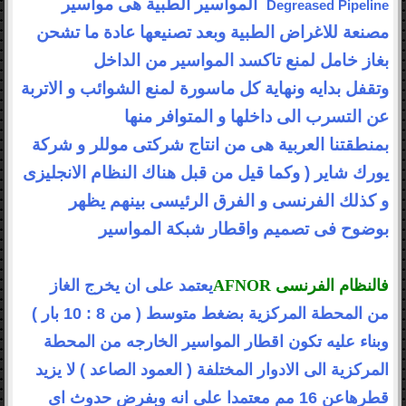
المواسير الطبية هى مواسير
Degreased Pipeline
مصنعة للاغراض
الطبية وبعد تصنيعها عادة ما تشحن
بغاز خامل لمنع تاكسد المواسير من الداخل
وتقفل
بدايه ونهاية كل
ماسورة لمنع الشوائب و الاتربة
عن التسرب
الى داخلها و المتوافر منها
بمنطقتنا
العربية هى من انتاج
شركتى موللر و شركة
يورك شاير
)
وكما قيل من قبل هناك النظام الانجليزى
و
كذلك الفرنسى و الفرق الرئيسى بينهم يظهر
بوضوح فى تصميم واقطار شبكة المواسير
فالنظام الفرنسى
AFNOR
يعتمد على ان يخرج الغاز
من
المحطة المركزية بضغط متوسط ( من 8 : 10 بار )
وبناء عليه تكون اقطار المواسير
الخارجه من المحطة
المركزية الى الادوار المختلفة ( العمود الصاعد ) لا يزيد
قطرها
عن 16 مم معتمدا على انه وبفرض حدوث اى