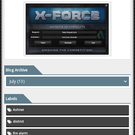
Blog Archive
Labels
Ashrae
district
fire alarm