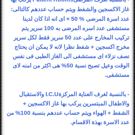
غاز الاكسجين والشفط ويتم حساب عددهم
كالتالى
:
عدد اسرة المرضى
× 50 %
اى انه اذا كان لدينا
مستشفى عدد اسره المرضى به 100 سرير يتم
تركيب المخارج
على عدد 50 سرير فقط لكل سرير
مخرج اكسجين + شفط نظرا لانه لا يمكن ان يحتاج
نصف
نزلاء اى مستشفى الى الغاز الطبى فى نفس
الوقت وعيل تصبح نسبة 50% هى اكثر من امنه
لاى
مستشفى
.
- بالنسبة لغرف
العناية المركزة
I.C.U
والاستقبال
والاطفال المبتسرين يركب بها غاز الاكسجين +
الشفط
+
الهواء ويتم حساب عددهم بنسبة 100% من
عدد الاسرة بهذة
الاقسام
.