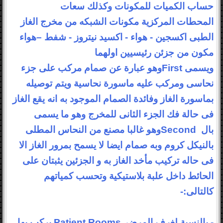
حساب الكميات للمكونات وكذلك سعات
المحطات
المركزية مكونات الشبكه من مخرج الغاز
الطبى اكسجين
-
هواء - اكسيد نيتروز - شفط –هواء
مكون من جزئن رئيسيين اولهما
ويسمى
First
وهو
عبارة عن صمام مركب على جزء
نحاسى ومركب عليه ماسورة نحاسية ويتم توصيله
بماسورة
الغاز وفائدة الصمام الموجود به انه يقع الغاز
فى حالة فك الجزء الثانى للمخرج وهو
ما يسمى
بال
Second
وهو غالبا مصنع من النحاس المطلى
بالنيكل كروم وبه صمام ايضا لا
يسمح بمرور الغاز الا
فى حاله تركيب مأخد الغاز به و الجزئين يثبتان على
الحائط
داخل علبة بلاستيكية وتحسب كمياتهم
كالتالى
:
-
- بالنسبة لغرف المرضى
Patient Rooms
يركب بها