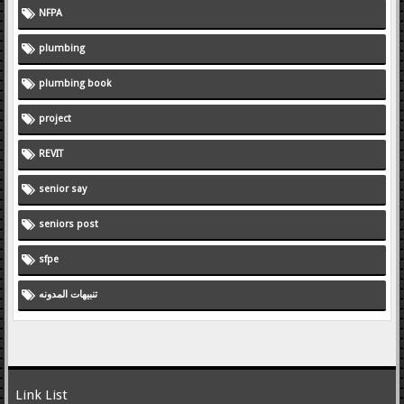
NFPA
plumbing
plumbing book
project
REVIT
senior say
seniors post
sfpe
تنبيهات المدونه
Link List