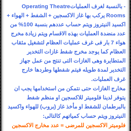
- بالنسبة لغرف
العمليات
Operating Theatre
Rooms
يركب بها غاز الاكسجين + الشفط + الهواء +
اكسيد النيتروز ويتم حساب عددهم
بنسبة 100% من
عدد منضدة العمليات بهذه الاقسام ويتم زيادة مخرج
هواء 7 بار فى غرف
عمليات العظام لتشغيل مثقاب
العظام كما يوجد مخرج شفط غازات التخدير
المتطايرة وهى
الغازات التى تنتج من عمل جهاز
التخدير لمدة طويله فيتم شفطها وطردها خارج
غرف
العمليات
.
مخارج الغازات حتى
نتمكن من استخدامها يجب ان
يتوفر لدينا فلوميتر للاكسجين او منظم شفط
بالبرطمان
للشفط او مأخذ غاز (بروب) للهواء واكسيد
النيتروز ويتم حساب كمياتهم
كالتالى
:
فلوميتر الاكسجين للمرضى = عدد مخارج الاكسجين