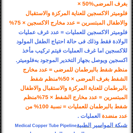
بغرف المرضى
× 50%
فلوميتر الاكسجين للعناية المركزة والاستقبال
والاطفال المبتسرين = عدد
مخارج الاكسجين × 75
%
فلوميتر الاكسجين للعمليات
=
عدد غرف عمليات
الولادة فقط وذلك فى حالة احتياج الطفل المولود
للاكسجين اما غرف
العمليات فيتم تركيب مأخذ
اكسجين ويوصل بجهاز التخدير الموجود به
فلوميتر
.
منظم شفط بالبرطمان للمرضى
=
عدد مخارج
الشفط بغرف المرضى × 50
%
منظم شفط
بالبرطمان للعناية المركزة والاستقبال والاطفال
المبتسرين
=
عدد مخارج الشفط × 75
%
منظم
شفط
بالبرطمان للعمليات = نسبة 100% من
عدد
منضدة
العمليات
.
شبكة المواسير الطبية
Medical Copper Tube Pipeline