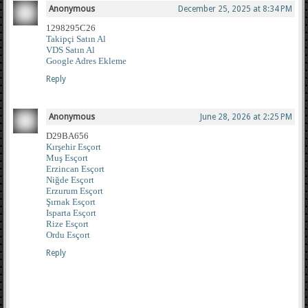
Anonymous
December 25, 2025 at 8:34 PM
1298295C26
Takipçi Satın Al
VDS Satın Al
Google Adres Ekleme
Reply
Anonymous
June 28, 2026 at 2:25 PM
D29BA656
Kırşehir Esçort
Muş Esçort
Erzincan Esçort
Niğde Esçort
Erzurum Esçort
Şırnak Esçort
Isparta Esçort
Rize Esçort
Ordu Esçort
Reply