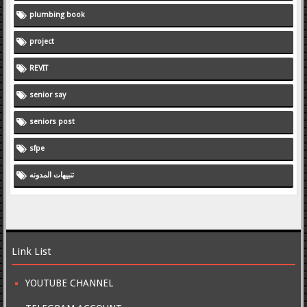
plumbing book
project
REVIT
senior say
seniors post
sfpe
تنبيهات المدونه
Link List
YOUTUBE CHANNEL