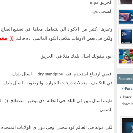
الحريق nfpa
الصحي ipc
وغيرها كتير من الاكواد الي بنتعامل معاها في تصنيع الصاج و
مع ))
ولكن في بعض الاوقات بتلاقي الكود العالمي ده قالك
ايوه بيقولك اسال بلدك مثلا في الحريق
اقصي ارتفاع استخدم فيه dry standpipe اسال بلدك
Featured
في التكييف معدلات درجات الحراره والرطوبه اسأل بلدك
x-Forc
x-Force
طيب اسال مين في البلد في الحاله دي بيظهر مصطلح (( الكو
downlo
المدني
لكل دوله في العالم كود محلي وفي دول ي الولايات المتحده