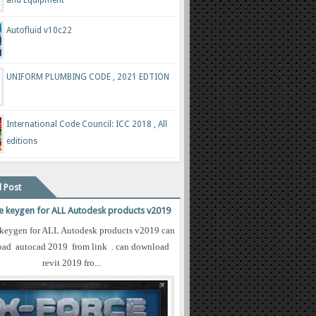
Autofluid v10c22
UNIFORM PLUMBING CODE , 2021 EDTION
International Code Council: ICC 2018 , All
editions
 Post
e keygen for ALL Autodesk products v2019
 keygen for ALL Autodesk products v2019 can
ad autocad 2019 from link . can download
revit 2019 fro...