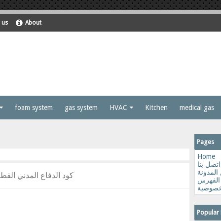
 us
About
foam system
gas system
HVAC
Kitchen
medical gas
Pages
Home
اتصل بنا
المدونة
كود الدفاع المدني القط
الفهرس
خصوصية
Popular 