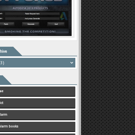
hive
ae
ict
alarm
 alarm books