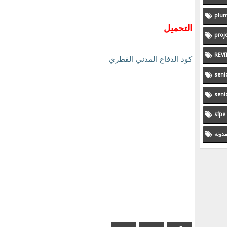
plum
التحميل
proj
REVI
كود الدفاع المدني القطري
seni
seni
sfpe
مدونه