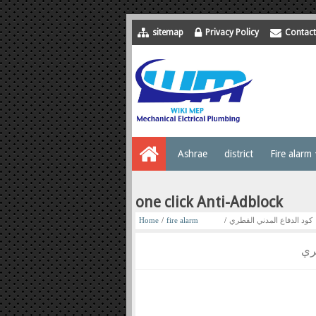
sitemap
Privacy Policy
Contact
Ashrae
district
Fire alarm
one click Anti-Adblock
Home
/
fire alarm
/
كود الدفاع المدني القطري
ري
fire fighting
fire water system