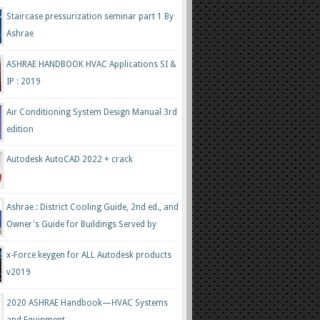
Staircase pressurization seminar part 1 By
Ashrae
ASHRAE HANDBOOK HVAC Applications SI &
IP : 2019
Air Conditioning System Design Manual 3rd
edition
Autodesk AutoCAD 2022 + crack
Ashrae : District Cooling Guide, 2nd ed., and
Owner's Guide for Buildings Served by
District Cooling
x-Force keygen for ALL Autodesk products
v2019
2020 ASHRAE Handbook—HVAC Systems
and Equipment