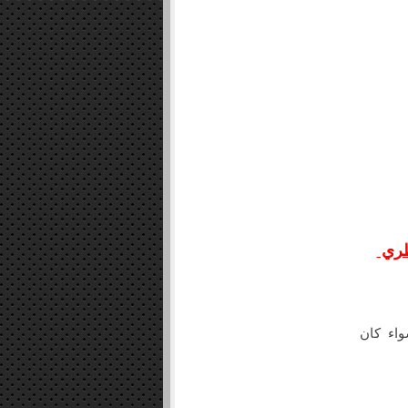
foam system
gas system
HVAC
Kitchen
plumbing book
قطري
واء كان