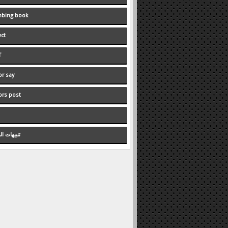
bing book
ect
T
or say
ors post
تنبيهات ال