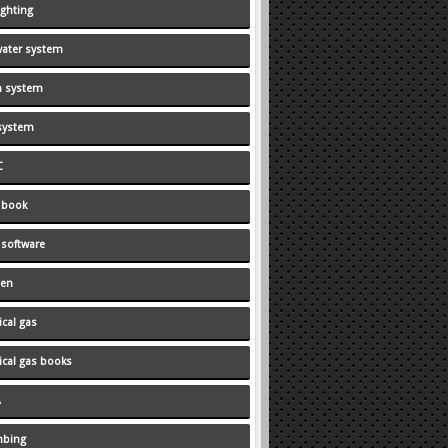
fighting
 water system
 system
system
C
 book
 software
hen
cal gas
cal gas books
A
mbing