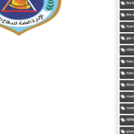
fire 
fire
foam
gas 
HVA
hvac
hvac
Kitc
medi
medi
NFP
plu