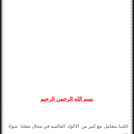
fire fighting
fire water system
foam system
gas system
HVAC
بسم الله الرحمن الرحيم
اغلبنا بنتعامل مع كتير من الاكواد العالميه في مجال شغلنا شواء