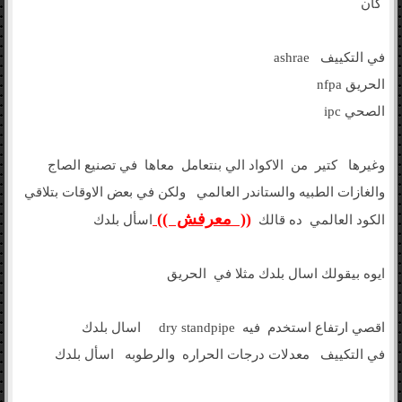
كان
في التكييف ashrae
الحريق nfpa
الصحي ipc
وغيرها كتير من الاكواد الي بنتعامل معاها في تصنيع الصاج
والغازات الطبيه والستاندر العالمي ولكن في بعض الاوقات بتلاقي
(( معرفش ))
الكود العالمي ده قالك
اسأل بلدك
ايوه بيقولك اسال بلدك مثلا في الحريق
اقصي ارتفاع استخدم فيه dry standpipe اسال بلدك
في التكييف معدلات درجات الحراره والرطوبه اسأل بلدك