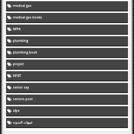
medical gas
medical gas books
NFPA
plumbing
plumbing book
project
REVIT
senior say
seniors post
sfpe
تنبيهات المدونه