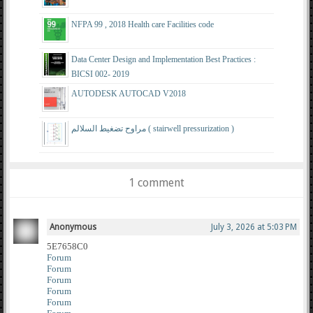
NFPA 99 , 2018 Health care Facilities code
Data Center Design and Implementation Best Practices :
BICSI 002- 2019
AUTODESK AUTOCAD V2018
مراوح تضغيط السلالم ( stairwell pressurization )
1 comment
Anonymous
July 3, 2026 at 5:03 PM
5E7658C0
Forum
Forum
Forum
Forum
Forum