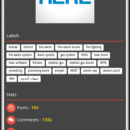
Labels
Ashrae
district
fire alarm
Fire alarm books
fire fighting
fire water system
foam system
gas system
HVAC
hvac book
hvac software
Kitchen
medical gas
medical gas books
NFPA
plumbing
plumbing book
project
REVIT
senior say
seniors post
sfpe
تنبيهات المدونه
Stats
Posts :
163
Comments :
1332